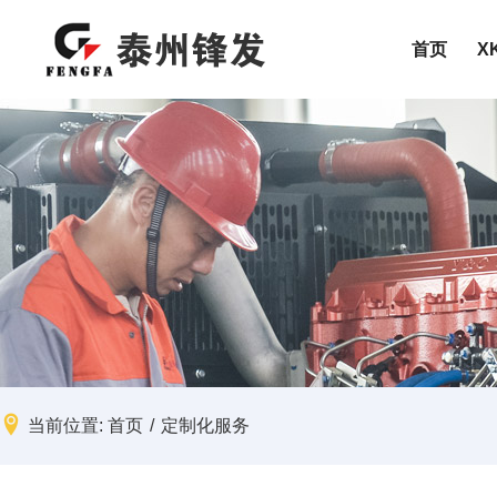
首页
X
特殊定制
按功率范
高压机组
10-50KW
静音机组
50-100KW
关于XK在线平台
高压机组
数据中心
配件
移动式电站
100-300K
集装箱式XK(中国)
300-500K
500-800K
产品服务范围
移动式电站
矿山
售后服务
800-1200
1200-150
加入XK在线平台
医院
1500-200
2000-240
当前位置:
首页
/
定制化服务
检测报告
工厂