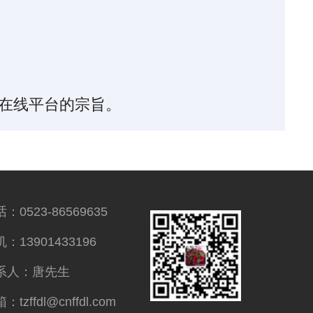
K在线平台的宗旨。
：0523-86569635
：13901433196
系人：唐先生
：tzffdl@cnffdl.com