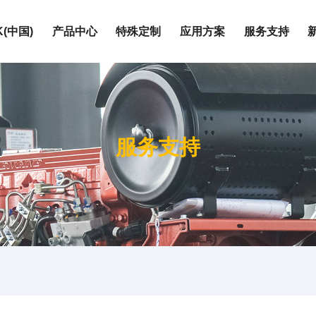
K(中国)
产品中心
特殊定制
应用方案
服务支持
围
按发动机品牌
上柴系列
服务支持
玉柴系列
荣誉证书
静音机组
电站
定制化服务
W
潍柴系列
W
康明斯系列
W
帕金斯系列
企业文化
集装箱式XK(中国)
油田
维修保养
KW
道依茨系列
0KW
沃尔沃系列
成为合作伙伴
房地产
0KW
奔驰系列
0KW
户外施工