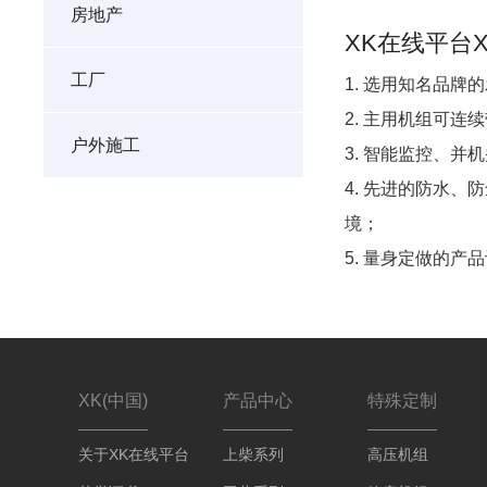
房地产
XK在线平台X
工厂
1. 选用知名品
2. 主用机组可连
户外施工
3. 智能监控、并
4. 先进的防水
境；
5. 量身定做的
XK(中国)
产品中心
特殊定制
关于XK在线平台
上柴系列
高压机组