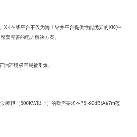
。XK在线平台不仅为海上钻井平台提供性能优异的XK(中
一整套完善的电力解决方案。
石油环境极容易被引爆。
功率段（500KW以上）的噪声要求在75~90dB(A)/7m范