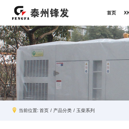
首页
X
特殊定制
按功率范
高压机组
10-50KW
静音机组
50-100KW
关于XK在线平台
高压机组
数据中心
配件
移动式电站
100-300K
集装箱式XK(中国)
300-500K
500-800K
产品服务范围
移动式电站
矿山
售后服务
800-1200
1200-150
加入XK在线平台
医院
1500-200
2000-240
当前位置:
首页
/
产品分类
/
玉柴系列
检测报告
工厂