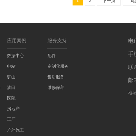
1
2
下一页
尾
应用案例
服务支持
电话
手机
数据中心
配件
电站
定制化服务
联
矿山
售后服务
邮箱
)
油田
维修保养
地
医院
房地产
工厂
户外施工