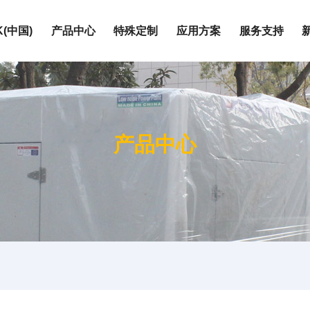
K(中国)
产品中心
特殊定制
应用方案
服务支持
围
按发动机品牌
上柴系列
产品中心
玉柴系列
荣誉证书
静音机组
电站
定制化服务
W
潍柴系列
W
康明斯系列
W
帕金斯系列
企业文化
集装箱式XK(中国)
油田
维修保养
KW
道依茨系列
0KW
沃尔沃系列
成为合作伙伴
房地产
0KW
奔驰系列
0KW
户外施工