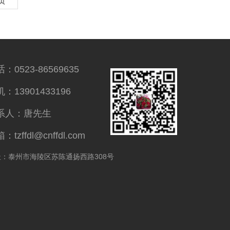
页
：0523-86569635
：13901433196
系人：唐先生
：tzffdl@cnffdl.com
址：泰州市海陵区苏陈通扬西路308号