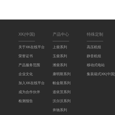
XK(中国)
产品中心
特殊定制
关于XK在线平台
上柴系列
高压机组
荣誉证书
玉柴系列
静音机组
产品服务范围
潍柴系列
移动式电站
企业文化
康明斯系列
集装箱式XK(中国
加入XK在线平台
帕金斯系列
成为合作伙伴
道依茨系列
检测报告
沃尔沃系列
奔驰系列