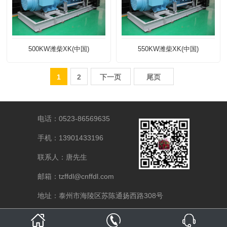
500KW潍柴XK(中国)
550KW潍柴XK(中国)
1
2
下一页
尾页
电话：0523-86569635
手机：13901433196
联系人：唐先生
邮箱：tzffdl@cnffdl.com
地址：泰州市海陵区苏陈通扬西路308号