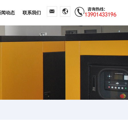
新闻动态
联系我们