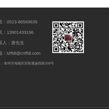
：0523-86569635
：13901433196
系人：唐先生
：tzffdl@cnffdl.com
址：泰州市海陵区苏陈通扬西路308号