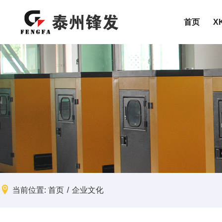
首页
X
特殊定制
按功率范
高压机组
10-50KW
静音机组
50-100KW
关于XK在线平台
高压机组
数据中心
配件
移动式电站
100-300K
集装箱式XK(中国)
300-500K
500-800K
产品服务范围
移动式电站
矿山
售后服务
800-1200
1200-150
加入XK在线平台
医院
1500-200
2000-240
当前位置:
首页
/
企业文化
检测报告
工厂