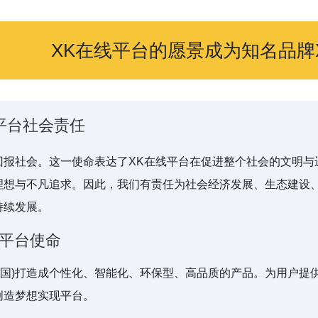
XK在线平台的愿景成为知名品牌X
线平台社会责任
回报社会。这一使命表达了XK在线平台在促进整个社会的文明与
理想与不凡追求。因此，我们有责任为社会经济发展、生态建设
持续发展。
线平台使命
(中国)打造成个性化、智能化、环保型、高品质的产品。为用户
创造梦想实现平台。