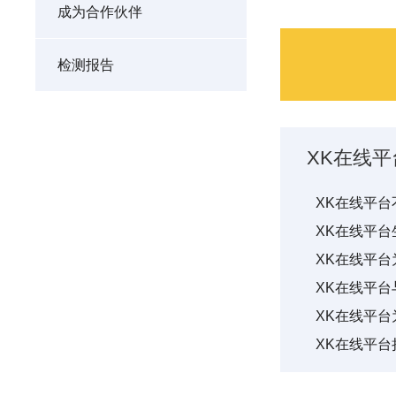
成为合作伙伴
检测报告
XK在线
XK在线平
XK在线平
XK在线平
XK在线平
XK在线平
XK在线平