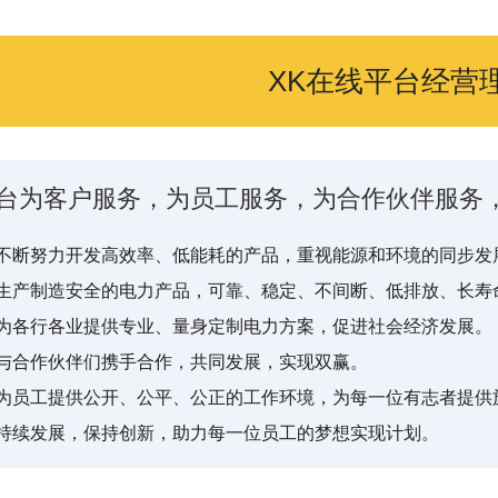
XK在线平台经营
平台为客户服务，为员工服务，为合作伙伴服务
台不断努力开发高效率、低能耗的产品，重视能源和环境的同步发
台生产制造安全的电力产品，可靠、稳定、不间断、低排放、长寿
台为各行各业提供专业、量身定制电力方案，促进社会经济发展。
台与合作伙伴们携手合作，共同发展，实现双赢。
台为员工提供公开、公平、公正的工作环境，为每一位有志者提供
台持续发展，保持创新，助力每一位员工的梦想实现计划。