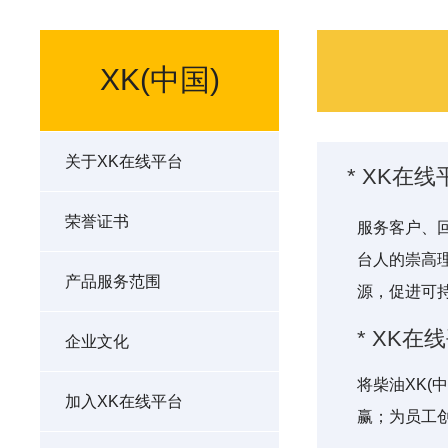
XK(中国)
关于XK在线平台
* XK在
荣誉证书
服务客户、
台人的崇高
产品服务范围
源，促进可
* XK在
企业文化
将柴油XK
加入XK在线平台
赢；为员工