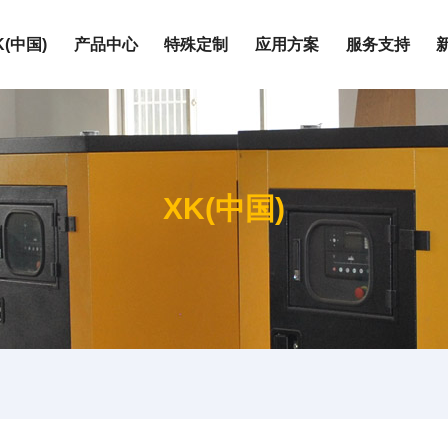
K(中国)
产品中心
特殊定制
应用方案
服务支持
围
按发动机品牌
上柴系列
XK(中国)
玉柴系列
荣誉证书
静音机组
电站
定制化服务
W
潍柴系列
W
康明斯系列
W
帕金斯系列
企业文化
集装箱式XK(中国)
油田
维修保养
KW
道依茨系列
0KW
沃尔沃系列
成为合作伙伴
房地产
0KW
奔驰系列
0KW
户外施工