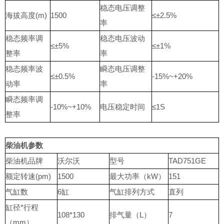
稳态电压调整
海拔高度(m)
1500
≤±2.5%
率
稳态频率调
稳态电压波动
≤±5%
≤±1%
整率
率
稳态频率波
瞬态电压调整
≤±0.5%
-15%~+20%
动率
率
瞬态频率调
-10%~+10%
电压稳定时间
≤1S
整率
柴油机参数
柴油机品牌
沃尔沃
型号
TAD751GE
额定转速(pm)
1500
最大功率（kW）
151
气缸数
6缸
气缸排列方式
直列
缸径*行程
108*130
排气量（L）
7
（mm）