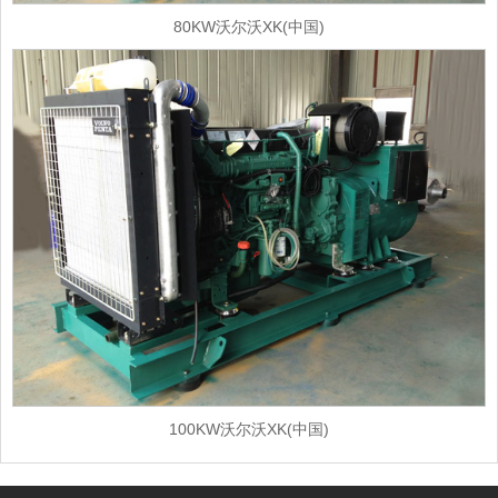
80KW沃尔沃XK(中国)
100KW沃尔沃XK(中国)