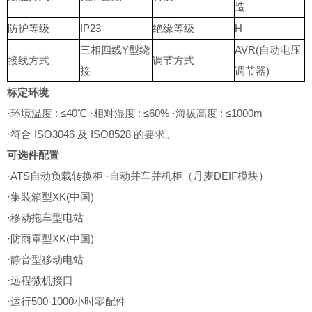
造
防护等级
IP23
绝缘等级
H
三相四线Y型绕
AVR(自动电压
接线方式
调节方式
接
调节器)
标定环境
·环境温度 : ≤40℃ ·相对湿度 : ≤60% ·海拔高度 : ≤1000m
·符合 ISO3046 及 ISO8528 的要求。
可选件配置
·ATS自动负载转换柜 ·自动并车并机柜（丹麦DEIF模块）
·集装箱型XK(中国)
·移动拖车型电站
·防雨罩型XK(中国)
·静音型移动电站
·远程微机接口
·运行500-1000小时零配件