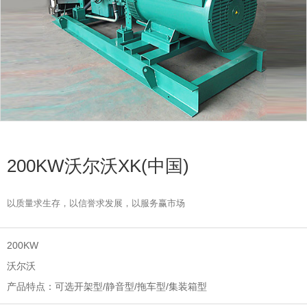
200KW沃尔沃XK(中国)
以质量求生存，以信誉求发展，以服务赢市场
200KW
沃尔沃
可选开架型/静音型/拖车型/集装箱型