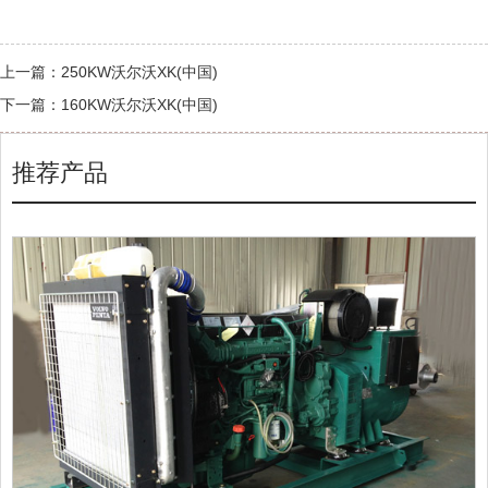
上一篇：
250KW沃尔沃XK(中国)
下一篇：
160KW沃尔沃XK(中国)
推荐产品