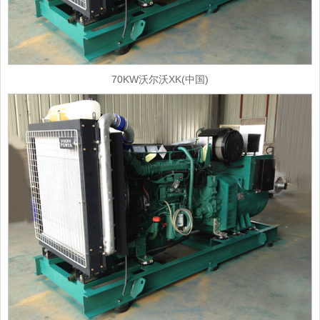
70KW沃尔沃XK(中国)