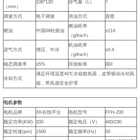
108*130
排气量（L）
7
（mm）
调速方式
电子调速
供油方式
直喷
燃油耗率
燃油
中国0#轻柴油
≤214
（g/kw.h）
机油耗率
进气方式
增压、中冷
≤0.4
（g/kw.h）
稳态调速率
≤5%
排放标准
国II
满足环境温度40℃水箱散热器，皮带驱动冷却风
冷却方式
扇，带风扇安全护罩
电机参数
电机品牌
XK在线平台
电机型号
FFH-200
额定功率(KW)
200
额定电压（V）
400/230
额定转速(pm)
1500
额定频率(Hz)
50