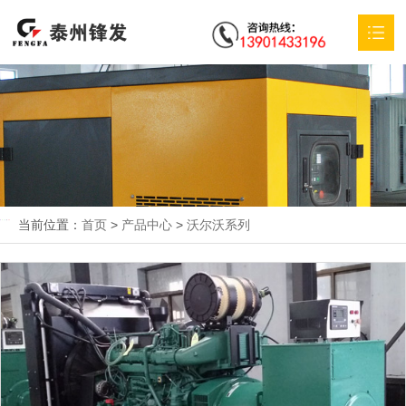
首页
XK(中国)
产品中心
特殊定制
当前位置：
首页
>
产品中心
>
沃尔沃系列
应用方案
服务支持
新闻动态
联系我们