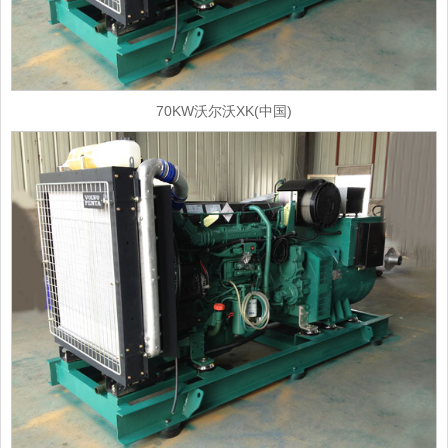
70KW沃尔沃XK(中国)