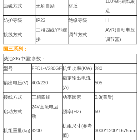
100%纯铜线制
励磁方式
无刷自励
材质
造
防护等级
IP23
绝缘等级
H
三相四线Y型绕
AVR(自动电压
接线方式
调节方式
接
调节器)
国三系列：
柴油XK(中国)参数：
型号
FFDL-V280GF
机组功率(KW)
280
额定输出电流
输出电压(V)
400/230
505
(A)
接线方式
三相四线
功率因素
0.8(滞后)
24V直流电启
启动方式
频率(Hz)
50
动
机组尺寸(参考
机组重量(kg)
3200
3000*1200*1675mm
值)