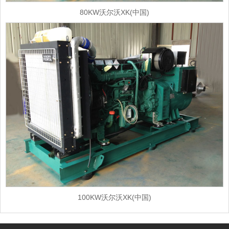
80KW沃尔沃XK(中国)
100KW沃尔沃XK(中国)