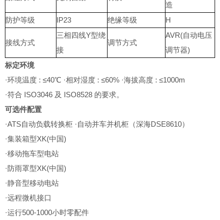
造
防护等级
IP23
绝缘等级
H
三相四线Y型绕
AVR(自动电压
接线方式
调节方式
接
调节器)
标定环境
·环境温度 : ≤40℃ ·相对湿度 : ≤60% ·海拔高度 : ≤1000m
·符合 ISO3046 及 ISO8528 的要求。
可选件配置
·ATS自动负载转换柜 ·自动并车并机柜（深海DSE8610）
·集装箱型XK(中国)
·移动拖车型电站
·防雨罩型XK(中国)
·静音型移动电站
·远程微机接口
·运行500-1000小时零配件