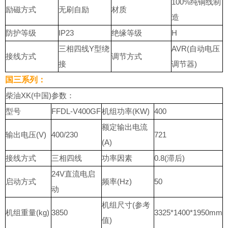
100%纯铜线制
励磁方式
无刷自励
材质
造
防护等级
IP23
绝缘等级
H
三相四线Y型绕
AVR(自动电压
接线方式
调节方式
接
调节器)
国三系列：
柴油XK(中国)参数：
型号
FFDL-V400GF
机组功率(KW)
400
额定输出电流
输出电压(V)
400/230
721
(A)
接线方式
三相四线
功率因素
0.8(滞后)
24V直流电启
启动方式
频率(Hz)
50
动
机组尺寸(参考
机组重量(kg)
3850
3325*1400*1950mm
值)