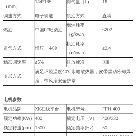
144*165
排气量（L）
16
（mm）
调速方式
电子调速
供油方式
直喷
燃油耗率
燃油
中国0#轻柴油
≤202
（g/kw.h）
机油耗率
进气方式
增压、中冷
≤0.4
（g/kw.h）
稳态调速率
≤5%
排放标准
国II
满足环境温度40℃水箱散热器，皮带驱动冷却风
冷却方式
扇，带风扇安全护罩
电机参数
电机品牌
XK在线平台
电机型号
FFH-400
额定功率(KW)
400
额定电压（V）
400/230
额定转速(pm)
1500
额定频率(Hz)
50