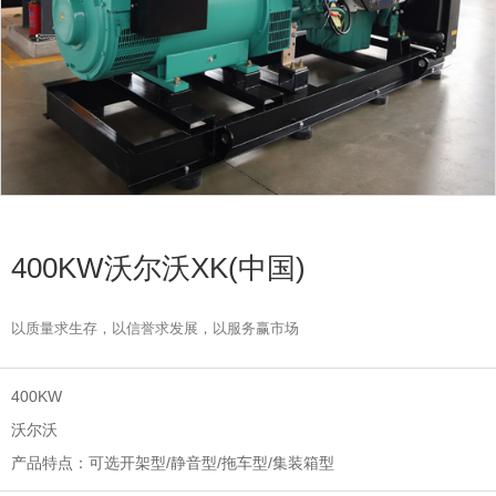
400KW沃尔沃XK(中国)
以质量求生存，以信誉求发展，以服务赢市场
400KW
沃尔沃
可选开架型/静音型/拖车型/集装箱型