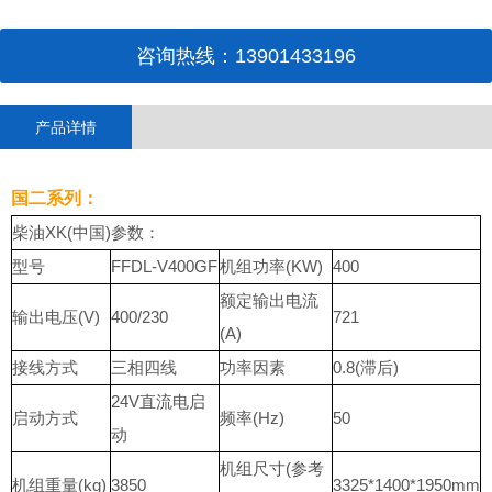
咨询热线：13901433196
产品详情
国二系列：
柴油XK(中国)参数：
型号
FFDL-V400GF
机组功率(KW)
400
额定输出电流
输出电压(V)
400/230
721
(A)
接线方式
三相四线
功率因素
0.8(滞后)
24V直流电启
启动方式
频率(Hz)
50
动
机组尺寸(参考
机组重量(kg)
3850
3325*1400*1950mm