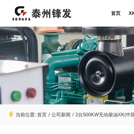
首页
X
特殊定制
按功率范
高压机组
10-50KW
静音机组
50-100KW
关于XK在线平台
高压机组
数据中心
配件
移动式电站
100-300K
集装箱式XK(中国)
300-500K
500-800K
产品服务范围
移动式电站
矿山
售后服务
800-1200
1200-150
加入XK在线平台
医院
1500-200
2000-240
当前位置:
首页
/
公司新闻
/
2台500KW无动柴油XK(中
检测报告
工厂