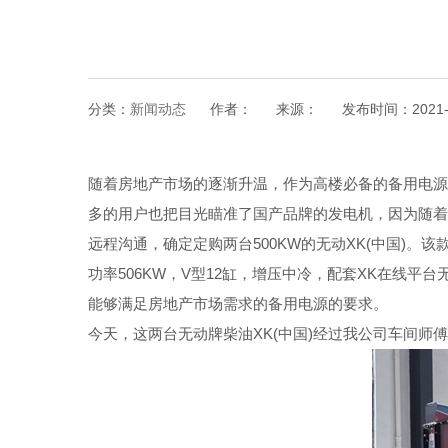
分类：
新闻动态
作者：
来源：
发布时间：
2021
随着房地产市场的逐渐升温，作为高楼必备的备用电源-
多的用户也把目光瞄准了国产品牌的发电机，因为随
远程沟通，确定定购两台500KW的无动XK(中国)。该
功率506KW，V型12缸，增压中冷，配套XK在线平
能够满足房地产市场需求的备用电源的要求。
今天，这两台无动牌柴油XK(中国)经过我公司车间师傅