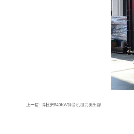
上一篇
:
博杜安640KW静音机组完美出嫁